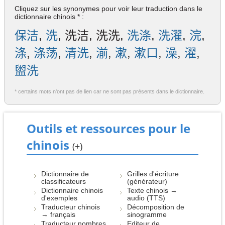
Cliquez sur les synonymes pour voir leur traduction dans le
dictionnaire chinois * :
保洁
,
洗
, 洗洁, 洗洗,
洗涤
,
洗濯
,
浣
,
涤
,
涤荡
,
清洗
,
湔
,
漱
,
漱口
,
澡
,
濯
,
盥洗
* certains mots n'ont pas de lien car ne sont pas présents dans le dictionnaire.
Outils et ressources pour le
chinois
(+)
Dictionnaire de
Grilles d'écriture
classificateurs
(générateur)
Dictionnaire chinois
Texte chinois →
d'exemples
audio (TTS)
Traducteur chinois
Décomposition de
→ français
sinogramme
Traducteur nombres
Editeur de