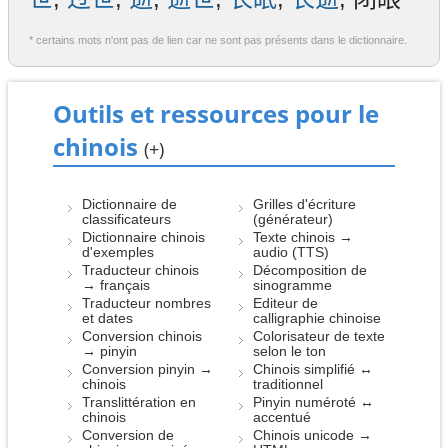
* certains mots n'ont pas de lien car ne sont pas présents dans le dictionnaire.
Outils et ressources pour le
chinois
(+)
Dictionnaire de
Grilles d'écriture
classificateurs
(générateur)
Dictionnaire chinois
Texte chinois →
d'exemples
audio (TTS)
Traducteur chinois
Décomposition de
→ français
sinogramme
Traducteur nombres
Editeur de
et dates
calligraphie chinoise
Conversion chinois
Colorisateur de texte
→ pinyin
selon le ton
Conversion pinyin →
Chinois simplifié ↔
chinois
traditionnel
Translittération en
Pinyin numéroté ↔
chinois
accentué
Conversion de
Chinois unicode →