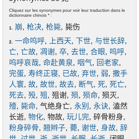
Cliquez sur les synonymes pour voir leur traduction dans le
dictionnaire chinois * :
崩
,
枪决
,
枪毙
, 毙伤
1.
一命呜呼
,
上西天
,
下世
,
与世长辞
,
2.
亡
,
亡故
,
凋谢
,
卒
,
去世
,
合眼
,
呜呼
,
呜呼哀哉
,
命赴黄泉
,
咽气
,
回老家
,
完蛋
,
寿终正寝
,
已故
,
弃世
,
弱
,
撒手
人寰
,
故
,
故世
,
故去
,
断气
,
死
,
死亡
,
死去
,
殁
,
殂
, 殂谢,
殒
,
殒命
, 殒灭,
殪
,
毙命
, 气绝身亡,
永别
,
永诀
, 溘然
长逝,
物化
, 物故,
玩儿完
, 碎骨粉身,
粉身碎骨
,
翘辫子
,
薨
,
谢世
,
身故
,
辞
世
,
过世
,
逝
,
逝世
,
长眠
,
长逝
, 闭眼