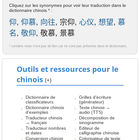
Cliquez sur les synonymes pour voir leur traduction dans le
dictionnaire chinois * :
仰
,
仰慕
,
向往
, 宗仰,
心仪
,
想望
,
慕
名
,
敬仰
, 敬慕, 景慕
* certains mots n'ont pas de lien car ne sont pas présents dans le dictionnaire.
Outils et ressources pour le
chinois
(+)
Dictionnaire de
Grilles d'écriture
classificateurs
(générateur)
Dictionnaire chinois
Texte chinois →
d'exemples
audio (TTS)
Traducteur chinois
Décomposition de
→ français
sinogramme
Traducteur nombres
Editeur de
et dates
calligraphie chinoise
Conversion chinois
Colorisateur de texte