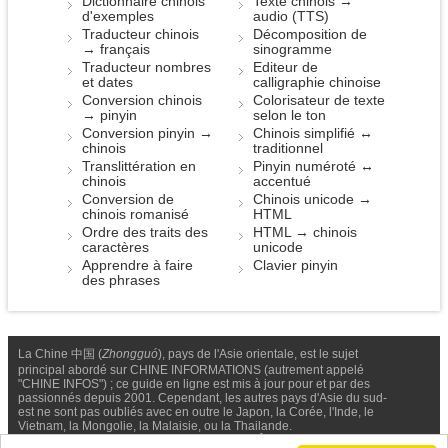
Dictionnaire chinois
Texte chinois →
d'exemples
audio (TTS)
Traducteur chinois
Décomposition de
→ français
sinogramme
Traducteur nombres
Editeur de
et dates
calligraphie chinoise
Conversion chinois
Colorisateur de texte
→ pinyin
selon le ton
Conversion pinyin →
Chinois simplifié ↔
chinois
traditionnel
Translittération en
Pinyin numéroté ↔
chinois
accentué
Conversion de
Chinois unicode →
chinois romanisé
HTML
Ordre des traits des
HTML → chinois
caractères
unicode
Apprendre à faire
Clavier pinyin
des phrases
La Chine 中国 (
Zhongguó
), pays de l'Asie orientale, est le sujet
principal abordé sur CHINE INFORMATIONS (autrement appelé
"CHINE INFOS") ; ce guide en ligne est mis à jour pour et par des
passionnés depuis 2001. Cependant, les autres pays d'Asie du sud-
est ne sont pas oubliés avec en outre le Japon, la Corée, l'Inde, le
Vietnam, la Mongolie, la Malaisie, ou la Thailande.
Nous contacter
-
Facebook
-
Confidentialité & Cookies