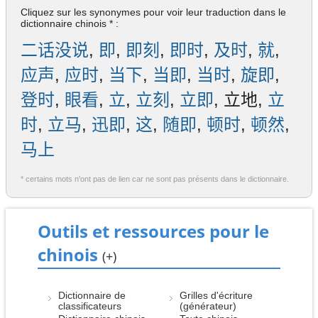
Cliquez sur les synonymes pour voir leur traduction dans le
dictionnaire chinois * :
二话没说
,
即
,
即刻
,
即时
,
及时
,
就
,
应声
,
应时
,
当下
,
当即
,
当时
,
旋即
,
登时
,
眼看
,
立
,
立刻
,
立即
, 立地,
立
时
,
立马
,
迅即
,
这
,
随即
,
顿时
,
顿然
,
马上
* certains mots n'ont pas de lien car ne sont pas présents dans le dictionnaire.
Outils et ressources pour le
chinois
(+)
Dictionnaire de
Grilles d'écriture
classificateurs
(générateur)