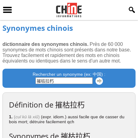
Synonymes chinois
dictionnaire des synonymes chinois.
Près de 60 000
synonymes de mots chinois sont présents dans notre base.
Trouvez facilement et rapidement des mots en chinois
équivalents ou identiques dans le sens d'un autre mot.
Rechercher un synonyme (ex: 中国) :
Définition de
摧枯拉朽
1.
(
cuī kū lā xiǔ
)
(expr. idiom.) aussi facile que de casser du
bois mort; détruire facilement qch
Synonymes de
摧枯拉朽