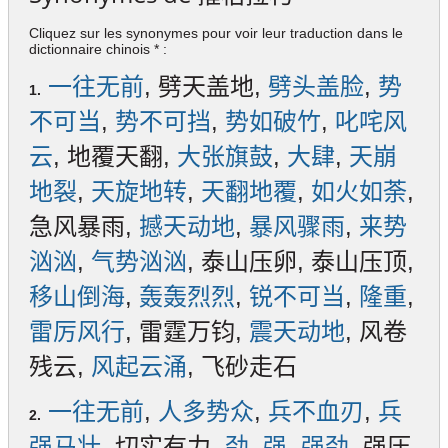
Cliquez sur les synonymes pour voir leur traduction dans le
dictionnaire chinois * :
一往无前
, 劈天盖地,
劈头盖脸
,
势
1.
不可当
,
势不可挡
,
势如破竹
,
叱咤风
云
, 地覆天翻,
大张旗鼓
,
大肆
,
天崩
地裂
,
天旋地转
,
天翻地覆
,
如火如荼
,
急风暴雨,
撼天动地
,
暴风骤雨
,
来势
汹汹
,
气势汹汹
, 泰山压卵, 泰山压顶,
移山倒海
,
轰轰烈烈
,
锐不可当
,
隆重
,
雷厉风行
, 雷霆万钧,
震天动地
, 风卷
残云,
风起云涌
, 飞砂走石
一往无前
,
人多势众
,
兵不血刃
,
兵
2.
强马壮
, 切实有力,
劲
,
强
,
强劲
, 强压,