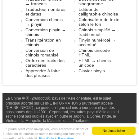
→ français
sinogramme
Traducteur nombres
Editeur de
et dates
calligraphie chinoise
Conversion chinois
Colorisateur de texte
→ pinyin
selon le ton
Conversion pinyin →
Chinois simplifié ↔
chinois
traditionnel
Translittération en
Pinyin numéroté ↔
chinois
accentué
Conversion de
Chinois unicode →
chinois romanisé
HTML
Ordre des traits des
HTML → chinois
caractères
unicode
Apprendre à faire
Clavier pinyin
des phrases
La Chine 中国 (
Zhongguó
), pays de l'Asie orientale, est le sujet
principal abordé sur CHINE INFORMATIONS (autrement appelé
"CHINE INFOS") ; ce guide en ligne est mis à jour pour et par des
passionnés depuis 2001. Cependant, les autres pays d'Asie du sud-
est ne sont pas oubliés avec en outre le Japon, la Corée, l'Inde, le
Vietnam, la Mongolie, la Malaisie, ou la Thailande.
Nous contacter
-
Facebook
-
Confidentialité & Cookies
En poursuivant votre navigation, vous acceptez le dépôt et
Ne plus afficher
l'utilisation de cookies et autres traceurs pour l'analyse, le
© Chine Informations, 2026 - Tous droits réservés (depuis 2001)
marketing et la publicité.
Plus d'info & Paramétrer