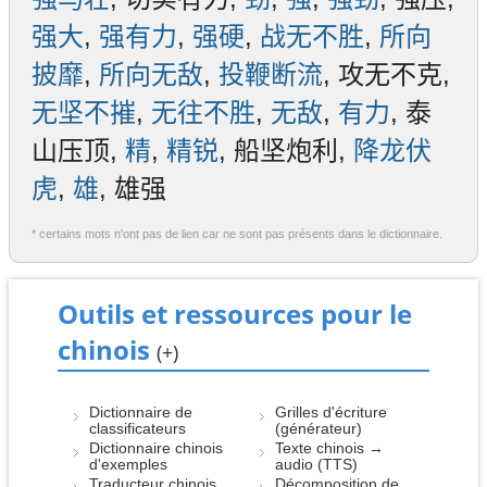
强大
,
强有力
,
强硬
,
战无不胜
,
所向
披靡
,
所向无敌
,
投鞭断流
, 攻无不克,
无坚不摧
,
无往不胜
,
无敌
,
有力
, 泰
山压顶,
精
,
精锐
, 船坚炮利,
降龙伏
虎
,
雄
, 雄强
* certains mots n'ont pas de lien car ne sont pas présents dans le dictionnaire.
Outils et ressources pour le
chinois
(+)
Dictionnaire de
Grilles d'écriture
classificateurs
(générateur)
Dictionnaire chinois
Texte chinois →
d'exemples
audio (TTS)
Traducteur chinois
Décomposition de