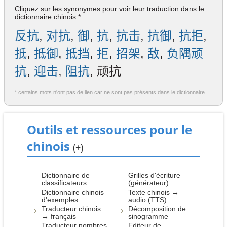
Cliquez sur les synonymes pour voir leur traduction dans le
dictionnaire chinois * :
反抗
,
对抗
,
御
,
抗
,
抗击
,
抗御
,
抗拒
,
抵
,
抵御
,
抵挡
,
拒
,
招架
,
敌
,
负隅顽
抗
,
迎击
,
阻抗
, 顽抗
* certains mots n'ont pas de lien car ne sont pas présents dans le dictionnaire.
Outils et ressources pour le
chinois
(+)
Dictionnaire de
Grilles d'écriture
classificateurs
(générateur)
Dictionnaire chinois
Texte chinois →
d'exemples
audio (TTS)
Traducteur chinois
Décomposition de
→ français
sinogramme
Traducteur nombres
Editeur de