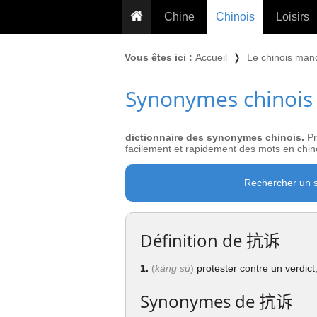
Chine
Chinois
Loisirs
... pour les nuls
Dictionnaire
Prénom
Vous êtes ici :
Accueil
❭
Le chinois man
... présentée aux enfants
Cours audio
Signe
Synonymes chinois
Grammaire
Tatouage
Conseils voyageurs
Traducteur
PLUS (24
Plantes médicinales
dictionnaire des synonymes chinois.
Pr
Exos & Flashcards
Proverbes
facilement et rapidement des mots en chino
+50 Outils
Cuisine
Rechercher un 
PLUS »
Cinéma & films
Calendrier en ligne
Définition de
抗诉
JO Pékin 2022
1.
(
kàng sù
)
protester contre un verdict;
Synonymes de
抗诉