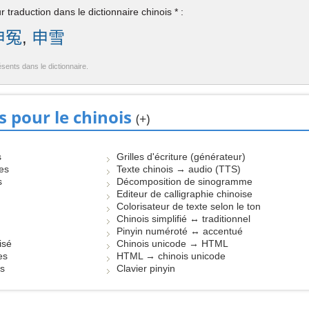
 traduction dans le dictionnaire chinois * :
申冤
,
申雪
ésents dans le dictionnaire.
s pour le chinois
(+)
s
Grilles d'écriture (générateur)
les
Texte chinois → audio (TTS)
s
Décomposition de sinogramme
Editeur de calligraphie chinoise
Colorisateur de texte selon le ton
Chinois simplifié ↔ traditionnel
Pinyin numéroté ↔ accentué
isé
Chinois unicode → HTML
es
HTML → chinois unicode
es
Clavier pinyin