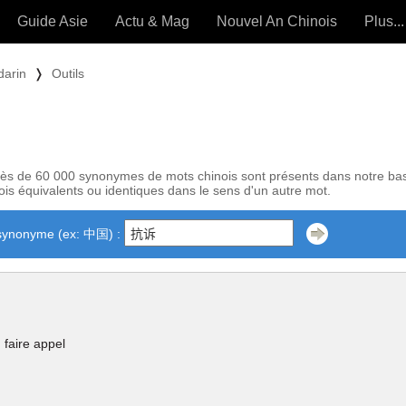
Guide Asie
Actu & Mag
Nouvel An Chinois
Plus...
Magazine
Forum (
darin
❭
Outils
Articles intemporels
 OUTILS) »
ès de 60 000 synonymes de mots chinois sont présents dans notre ba
is équivalents ou identiques dans le sens d'un autre mot.
synonyme (ex: 中国) :
 faire appel