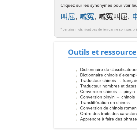
Cliquez sur les synonymes pour voir leur
叫屈
,
喊冤
, 喊冤叫屈,
* certains mots n'ont pas de lien car ne sont pas pr
Outils et ressource
Dictionnaire de classificateur
Dictionnaire chinois d'exemp
Traducteur chinois → françai
Traducteur nombres et dates
Conversion chinois → pinyin
Conversion pinyin → chinois
Translittération en chinois
Conversion de chinois roman
Ordre des traits des caractèr
Apprendre à faire des phras