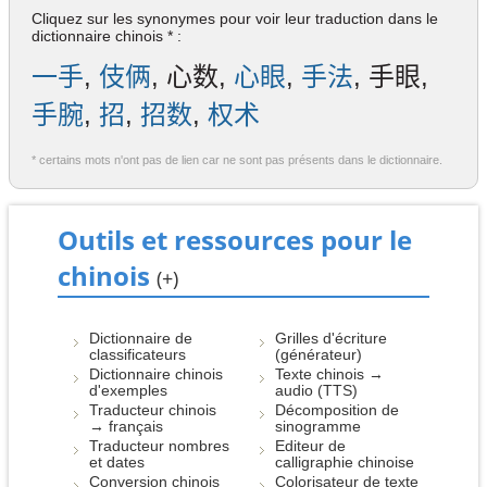
Cliquez sur les synonymes pour voir leur traduction dans le
dictionnaire chinois * :
一手
,
伎俩
, 心数,
心眼
,
手法
, 手眼,
手腕
,
招
,
招数
,
权术
* certains mots n'ont pas de lien car ne sont pas présents dans le dictionnaire.
Outils et ressources pour le
chinois
(+)
Dictionnaire de
Grilles d'écriture
classificateurs
(générateur)
Dictionnaire chinois
Texte chinois →
d'exemples
audio (TTS)
Traducteur chinois
Décomposition de
→ français
sinogramme
Traducteur nombres
Editeur de
et dates
calligraphie chinoise
Conversion chinois
Colorisateur de texte