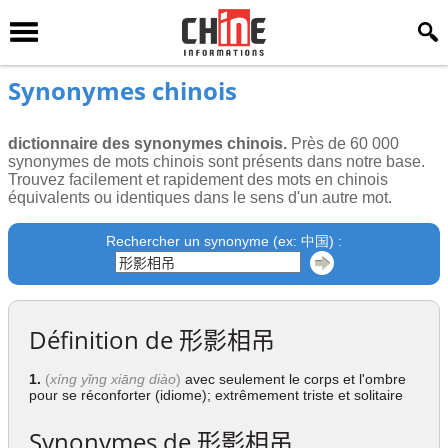
Synonymes chinois
dictionnaire des synonymes chinois.
Près de 60 000
synonymes de mots chinois sont présents dans notre base.
Trouvez facilement et rapidement des mots en chinois
équivalents ou identiques dans le sens d'un autre mot.
Rechercher un synonyme (ex: 中国) :
Définition de
形影相吊
1.
(
xíng yǐng xiāng diào
)
avec seulement le corps et l'ombre
pour se réconforter (idiome); extrêmement triste et solitaire
Synonymes de
形影相吊