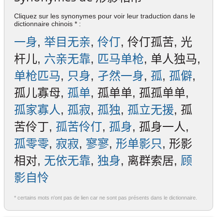
Cliquez sur les synonymes pour voir leur traduction dans le
dictionnaire chinois * :
一身
,
举目无亲
,
伶仃
, 伶仃孤苦, 光
杆儿,
六亲无靠
,
匹马单枪
, 单人独马,
单枪匹马
,
只身
,
孑然一身
,
孤
,
孤僻
,
孤儿寡母,
孤单
, 孤单单, 孤孤单单,
孤家寡人
,
孤寂
,
孤独
,
孤立无援
, 孤
苦伶丁,
孤苦伶仃
,
孤身
, 孤身一人,
孤零零
,
寂寂
,
寥寥
,
形单影只
, 形影
相对,
无依无靠
,
独身
, 离群索居,
顾
影自怜
* certains mots n'ont pas de lien car ne sont pas présents dans le dictionnaire.