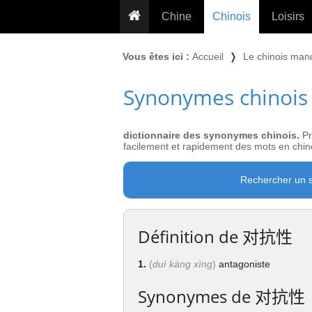
Chine
Chinois
Loisirs
... pour les nuls
Dictionnaire
Prénom
Vous êtes ici :
Accueil
❭
Le chinois man
... présentée aux enfants
Cours audio
Signe
Synonymes chinois
Grammaire
Tatouage
Conseils voyageurs
Traducteur
PLUS (24
Plantes médicinales
dictionnaire des synonymes chinois.
Pr
Exos & Flashcards
Proverbes
facilement et rapidement des mots en chino
+50 Outils
Cuisine
Rechercher un 
PLUS »
Cinéma & films
Calendrier en ligne
Définition de
对抗性
JO Pékin 2022
1.
(
duì kàng xìng
)
antagoniste
Synonymes de
对抗性