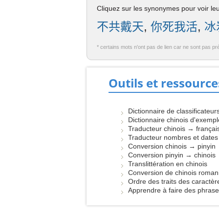
Cliquez sur les synonymes pour voir leur
不共戴天
,
你死我活
,
冰
* certains mots n'ont pas de lien car ne sont pas pr
Outils et ressource
Dictionnaire de classificateur
Dictionnaire chinois d'exemp
Traducteur chinois → françai
Traducteur nombres et dates
Conversion chinois → pinyin
Conversion pinyin → chinois
Translittération en chinois
Conversion de chinois roman
Ordre des traits des caractèr
Apprendre à faire des phras