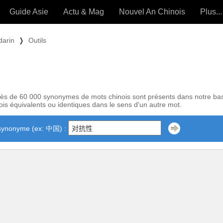
Guide Asie
Actu & Mag
Nouvel An Chinois
Plus...
Magazine
Forum (
darin
❭
Outils
Articles intemporels
 OUTILS) »
ès de 60 000 synonymes de mots chinois sont présents dans notre ba
is équivalents ou identiques dans le sens d'un autre mot.
synonyme (ex: 中国) :