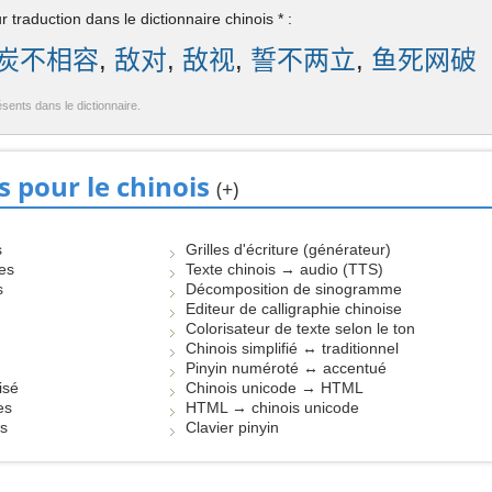
 traduction dans le dictionnaire chinois * :
炭不相容
,
敌对
,
敌视
,
誓不两立
,
鱼死网破
ésents dans le dictionnaire.
s pour le chinois
(+)
s
Grilles d'écriture (générateur)
les
Texte chinois → audio (TTS)
s
Décomposition de sinogramme
Editeur de calligraphie chinoise
Colorisateur de texte selon le ton
Chinois simplifié ↔ traditionnel
Pinyin numéroté ↔ accentué
isé
Chinois unicode → HTML
es
HTML → chinois unicode
es
Clavier pinyin