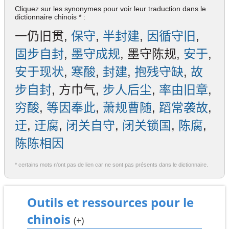
Cliquez sur les synonymes pour voir leur traduction dans le
dictionnaire chinois * :
一仍旧贯,
保守
,
半封建
,
因循守旧
,
固步自封
,
墨守成规
, 墨守陈规,
安于
,
安于现状
,
寒酸
,
封建
,
抱残守缺
,
故
步自封
, 方巾气,
步人后尘
,
率由旧章
,
穷酸
,
等因奉此
,
萧规曹随
,
蹈常袭故
,
迂
,
迂腐
,
闭关自守
,
闭关锁国
,
陈腐
,
陈陈相因
* certains mots n'ont pas de lien car ne sont pas présents dans le dictionnaire.
Outils et ressources pour le
chinois
(+)