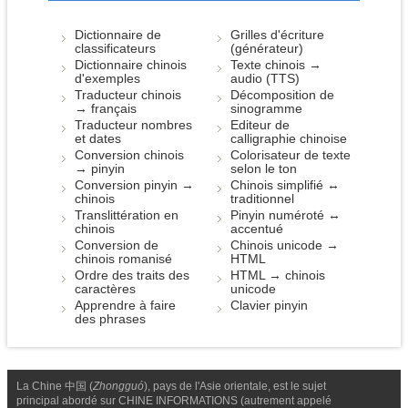
Dictionnaire de
Grilles d'écriture
classificateurs
(générateur)
Dictionnaire chinois
Texte chinois →
d'exemples
audio (TTS)
Traducteur chinois
Décomposition de
→ français
sinogramme
Traducteur nombres
Editeur de
et dates
calligraphie chinoise
Conversion chinois
Colorisateur de texte
→ pinyin
selon le ton
Conversion pinyin →
Chinois simplifié ↔
chinois
traditionnel
Translittération en
Pinyin numéroté ↔
chinois
accentué
Conversion de
Chinois unicode →
chinois romanisé
HTML
Ordre des traits des
HTML → chinois
caractères
unicode
Apprendre à faire
Clavier pinyin
des phrases
La Chine 中国 (
Zhongguó
), pays de l'Asie orientale, est le sujet
principal abordé sur CHINE INFORMATIONS (autrement appelé