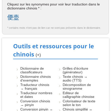
Cliquez sur les synonymes pour voir leur traduction dans le
dictionnaire chinois * :
便壶
* certains mots n'ont pas de lien car ne sont pas présents dans le dictionnaire.
Outils et ressources pour le
chinois
(+)
Dictionnaire de
Grilles d'écriture
classificateurs
(générateur)
Dictionnaire chinois
Texte chinois →
d'exemples
audio (TTS)
Traducteur chinois
Décomposition de
→ français
sinogramme
Traducteur nombres
Editeur de
et dates
calligraphie chinoise
Conversion chinois
Colorisateur de texte
→ pinyin
selon le ton
Conversion pinyin →
Chinois simplifié ↔