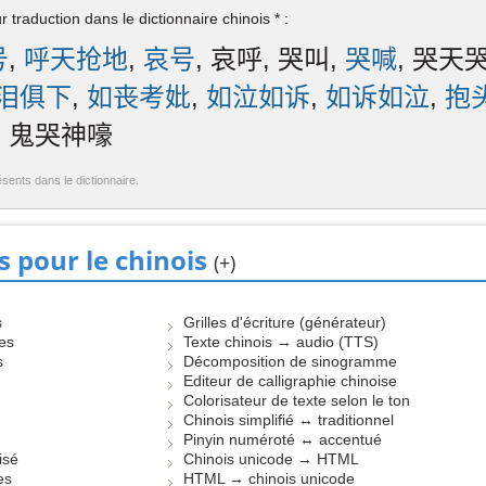
 traduction dans le dictionnaire chinois * :
号
,
呼天抢地
,
哀号
, 哀呼, 哭叫,
哭喊
, 哭天
泪俱下
,
如丧考妣
,
如泣如诉
,
如诉如泣
,
抱
, 鬼哭神嚎
ésents dans le dictionnaire.
s pour le chinois
(+)
s
Grilles d'écriture (générateur)
les
Texte chinois → audio (TTS)
s
Décomposition de sinogramme
Editeur de calligraphie chinoise
Colorisateur de texte selon le ton
Chinois simplifié ↔ traditionnel
Pinyin numéroté ↔ accentué
isé
Chinois unicode → HTML
es
HTML → chinois unicode