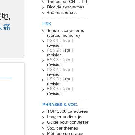
Traducteur CN → FR
Dico de synonymes
+50 ressources
哭地,
HSK
头痛
Tous les caractères
(cartes mémoire)
HSK 1 :
liste
|
révision
HSK 2 :
liste
|
révision
HSK 3 :
liste
|
révision
HSK 4 :
liste
|
révision
HSK 5 :
liste
|
révision
HSK 6 :
liste
|
révision
PHRASES & VOC.
TOP 1500 caractères
Imagier audio + jeu
Guide pour converser
Voc. par thèmes
Méthode de drague