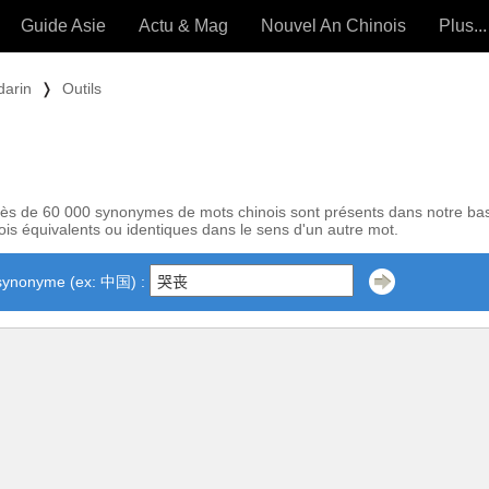
Guide Asie
Actu & Mag
Nouvel An Chinois
Plus...
Magazine
Forum (
darin
❭
Outils
Articles intemporels
 OUTILS) »
ès de 60 000 synonymes de mots chinois sont présents dans notre ba
is équivalents ou identiques dans le sens d'un autre mot.
synonyme (ex: 中国) :