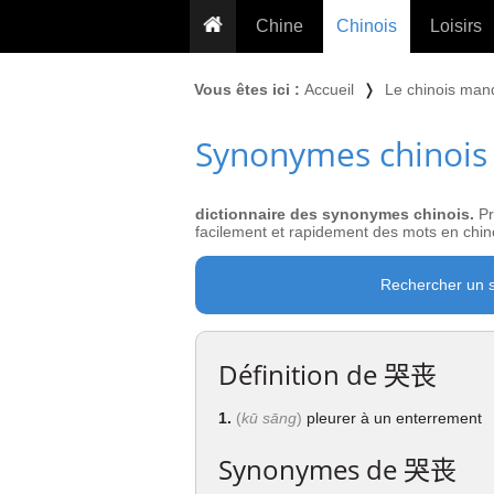
Chine
Chinois
Loisirs
... pour les nuls
Dictionnaire
Prénom
Vous êtes ici :
Accueil
❭
Le chinois man
... présentée aux enfants
Cours audio
Signe
Synonymes chinois
Grammaire
Tatouage
Conseils voyageurs
Traducteur
PLUS (24
Plantes médicinales
dictionnaire des synonymes chinois.
Pr
Exos & Flashcards
Proverbes
facilement et rapidement des mots en chino
+50 Outils
Cuisine
Rechercher un 
PLUS »
Cinéma & films
Calendrier en ligne
Définition de
哭丧
JO Pékin 2022
1.
(
kū sāng
)
pleurer à un enterrement
Synonymes de
哭丧