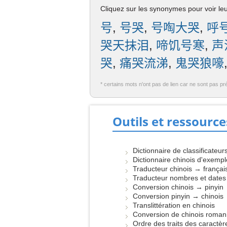
Cliquez sur les synonymes pour voir leur
号
,
号哭
,
号啕大哭
,
呼
哭天抹泪
,
啼饥号寒
,
声
哭
,
痛哭流涕
,
鬼哭狼嚎
* certains mots n'ont pas de lien car ne sont pas pr
Outils et ressource
Dictionnaire de classificateur
Dictionnaire chinois d'exemp
Traducteur chinois → françai
Traducteur nombres et dates
Conversion chinois → pinyin
Conversion pinyin → chinois
Translittération en chinois
Conversion de chinois roman
Ordre des traits des caractèr