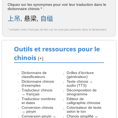
Cliquez sur les synonymes pour voir leur traduction dans le
dictionnaire chinois * :
上吊
, 悬梁,
自缢
* certains mots n'ont pas de lien car ne sont pas présents dans le dictionnaire.
Outils et ressources pour le
chinois
(+)
Dictionnaire de
Grilles d'écriture
classificateurs
(générateur)
Dictionnaire chinois
Texte chinois →
d'exemples
audio (TTS)
Traducteur chinois
Décomposition de
→ français
sinogramme
Traducteur nombres
Editeur de
et dates
calligraphie chinoise
Conversion chinois
Colorisateur de texte
→ pinyin
selon le ton
Conversion pinyin →
Chinois simplifié ↔