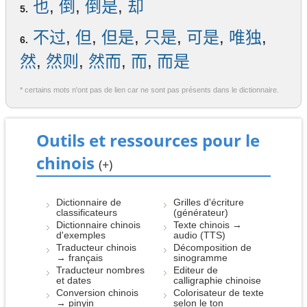
也
,
倒
,
倒是
,
却
5.
不过
,
但
,
但是
,
只是
,
可是
,
唯独
,
6.
然
,
然则
,
然而
,
而
,
而是
* certains mots n'ont pas de lien car ne sont pas présents dans le dictionnaire.
Outils et ressources pour le
chinois
(+)
Dictionnaire de
Grilles d'écriture
classificateurs
(générateur)
Dictionnaire chinois
Texte chinois →
d'exemples
audio (TTS)
Traducteur chinois
Décomposition de
→ français
sinogramme
Traducteur nombres
Editeur de
et dates
calligraphie chinoise
Conversion chinois
Colorisateur de texte
→ pinyin
selon le ton