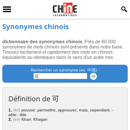
Synonymes chinois
dictionnaire des synonymes chinois.
Près de 60 000
synonymes de mots chinois sont présents dans notre base.
Trouvez facilement et rapidement des mots en chinois
équivalents ou identiques dans le sens d'un autre mot.
Rechercher un synonyme (ex: 中国) :
Définition de
可
1.
(
kě
)
pouvoir; permettre; approuver; mais; cependant; -
able; -ible
2.
(
kè
)
Khan; Khagan