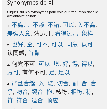
Synonymes de
可
Cliquez sur les synonymes pour voir leur traduction dans le
dictionnaire chinois * :
不离儿
,
不赖
,
不错
,
可以
,
差不离
,
1.
差强人意
, 沾边儿,
看得过儿
,
象样
也好
,
仝
,
可不
,
可以
,
同意
,
认可
,
2.
认同感,
首肯
何尝不可,
可以
,
堪
,
好
,
得
,
得以
,
3.
方可
, 有何不可,
足
,
足以
严丝合缝
,
入
,
切
,
切合
,
副
,
合
,
合
4.
乎
,
吻合
,
契合
,
抱
, 核符,
相符
,
称
,
符
,
符合
,
适合
,
顺应