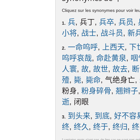
Cliquez sur les synonymes pour voir leur
兵
, 兵丁,
兵卒
,
兵员
,
1.
小将
,
战士
,
战斗员
,
新
一命呜呼
,
上西天
,
下
2.
呜呼哀哉
,
命赴黄泉
,
咽
人寰
,
故
,
故世
,
故去
,
断
殪
,
毙
,
毙命
, 气绝身亡,
粉身,
粉身碎骨
,
翘辫子
逝
, 闭眼
到头来
,
到底
,
好不容
3.
终
,
终久
,
终于
,
终归
,
终
* certains mots n'ont pas de lien car ne sont pas pr