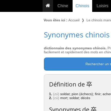
Chine
Chinois
Loisirs
... pour les nuls
Dictionnaire
Prénom
Vous êtes ici :
Accueil
❭
Le chinois man
... présentée aux enfants
Cours audio
Signe
Synonymes chinois
Grammaire
Tatouage
Conseils voyageurs
Traducteur
PLUS (24
Plantes médicinales
dictionnaire des synonymes chinois.
Pr
Exos & Flashcards
Proverbes
facilement et rapidement des mots en chino
+50 Outils
Cuisine
Rechercher un 
PLUS »
Cinéma & films
Calendrier en ligne
Définition de
卒
JO Pékin 2022
1.
(
zú
)
soldat; pion (échecs); finir; ache
2.
(
cù
)
mort; soldat; décès
Synonymes de
卒