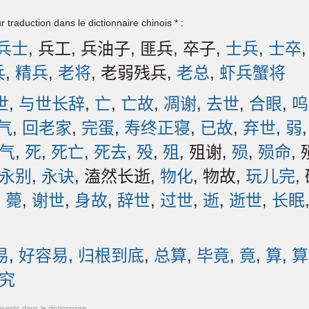
 traduction dans le dictionnaire chinois * :
兵士
, 兵工, 兵油子, 匪兵, 卒子,
士兵
,
士卒
兵
,
精兵
,
老将
, 老弱残兵,
老总
,
虾兵蟹将
世
,
与世长辞
,
亡
,
亡故
,
凋谢
,
去世
,
合眼
,
呜
气
,
回老家
,
完蛋
,
寿终正寝
,
已故
,
弃世
,
弱
气
,
死
,
死亡
,
死去
,
殁
,
殂
, 殂谢,
殒
,
殒命
,
永别
,
永诀
, 溘然长逝,
物化
, 物故,
玩儿完
,
,
薨
,
谢世
,
身故
,
辞世
,
过世
,
逝
,
逝世
,
长眠
易
,
好容易
,
归根到底
,
总算
,
毕竟
,
竟
,
算
,
算
究
ésents dans le dictionnaire.