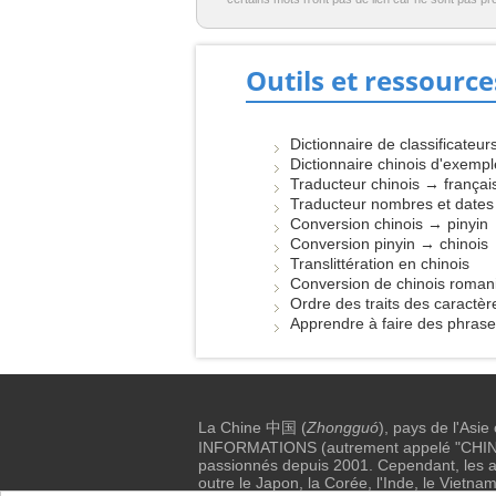
Outils et ressource
Dictionnaire de classificateur
Dictionnaire chinois d'exemp
Traducteur chinois → françai
Traducteur nombres et dates
Conversion chinois → pinyin
Conversion pinyin → chinois
Translittération en chinois
Conversion de chinois roman
Ordre des traits des caractèr
Apprendre à faire des phras
La Chine 中国 (
Zhongguó
), pays de l'Asie
INFORMATIONS (autrement appelé "CHINE I
passionnés depuis 2001. Cependant, les au
outre le Japon, la Corée, l'Inde, le Vietnam