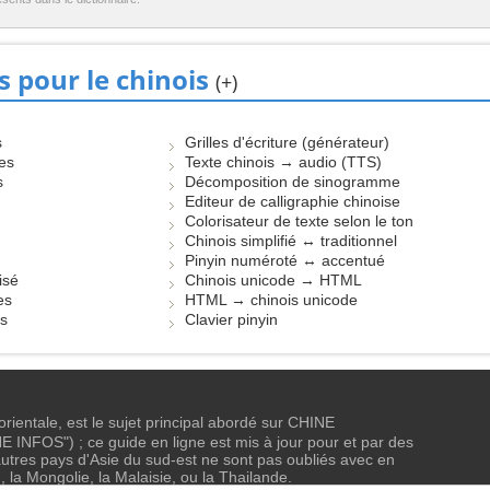
s pour le chinois
(+)
s
Grilles d'écriture (générateur)
les
Texte chinois → audio (TTS)
s
Décomposition de sinogramme
Editeur de calligraphie chinoise
Colorisateur de texte selon le ton
Chinois simplifié ↔ traditionnel
Pinyin numéroté ↔ accentué
isé
Chinois unicode → HTML
es
HTML → chinois unicode
es
Clavier pinyin
 orientale, est le sujet principal abordé sur CHINE
NFOS") ; ce guide en ligne est mis à jour pour et par des
tres pays d'Asie du sud-est ne sont pas oubliés avec en
, la Mongolie, la Malaisie, ou la Thailande.