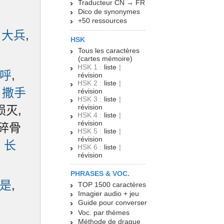
Traducteur CN → FR
Dico de synonymes
+50 ressources
,
大兵
,
HSK
Tous les caractères
(cartes mémoire)
HSK 1 :
liste
|
呼
,
révision
HSK 2 :
liste
|
,
撒手
révision
HSK 3 :
liste
|
révision
 殒灭,
HSK 4 :
liste
|
révision
 碎骨
HSK 5 :
liste
|
révision
,
长
HSK 6 :
liste
|
révision
PHRASES & VOC.
是
,
TOP 1500 caractères
Imagier audio + jeu
Guide pour converser
Voc. par thèmes
Méthode de drague