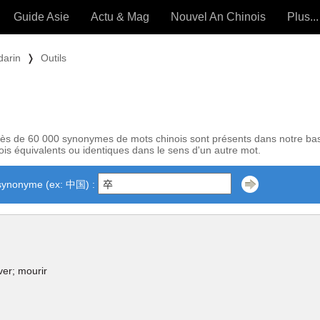
Guide Asie
Actu & Mag
Nouvel An Chinois
Plus...
Magazine
Forum (
darin
❭
Outils
Articles intemporels
 OUTILS) »
ès de 60 000 synonymes de mots chinois sont présents dans notre ba
is équivalents ou identiques dans le sens d'un autre mot.
synonyme (ex: 中国) :
ver; mourir