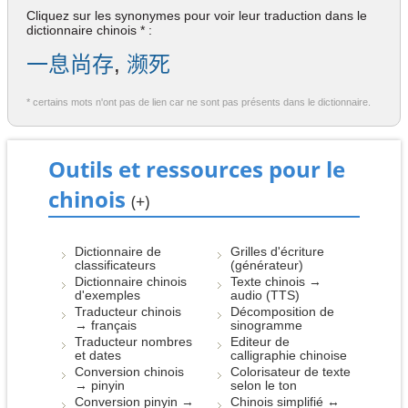
Cliquez sur les synonymes pour voir leur traduction dans le
dictionnaire chinois * :
一息尚存
,
濒死
* certains mots n'ont pas de lien car ne sont pas présents dans le dictionnaire.
Outils et ressources pour le
chinois
(+)
Dictionnaire de
Grilles d'écriture
classificateurs
(générateur)
Dictionnaire chinois
Texte chinois →
d'exemples
audio (TTS)
Traducteur chinois
Décomposition de
→ français
sinogramme
Traducteur nombres
Editeur de
et dates
calligraphie chinoise
Conversion chinois
Colorisateur de texte
→ pinyin
selon le ton
Conversion pinyin →
Chinois simplifié ↔