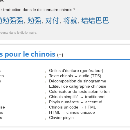
 traduction dans le dictionnaire chinois * :
勉勉强强
,
勉强
,
对付
,
将就
,
结结巴巴
ésents dans le dictionnaire.
s pour le chinois
(+)
s
Grilles d'écriture (générateur)
les
Texte chinois → audio (TTS)
s
Décomposition de sinogramme
Editeur de calligraphie chinoise
Colorisateur de texte selon le ton
Chinois simplifié ↔ traditionnel
Pinyin numéroté ↔ accentué
isé
Chinois unicode → HTML
es
HTML → chinois unicode
es
Clavier pinyin