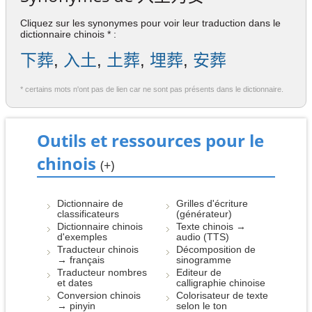
Cliquez sur les synonymes pour voir leur traduction dans le
dictionnaire chinois * :
下葬
,
入土
,
土葬
,
埋葬
,
安葬
* certains mots n'ont pas de lien car ne sont pas présents dans le dictionnaire.
Outils et ressources pour le
chinois
(+)
Dictionnaire de
Grilles d'écriture
classificateurs
(générateur)
Dictionnaire chinois
Texte chinois →
d'exemples
audio (TTS)
Traducteur chinois
Décomposition de
→ français
sinogramme
Traducteur nombres
Editeur de
et dates
calligraphie chinoise
Conversion chinois
Colorisateur de texte
→ pinyin
selon le ton