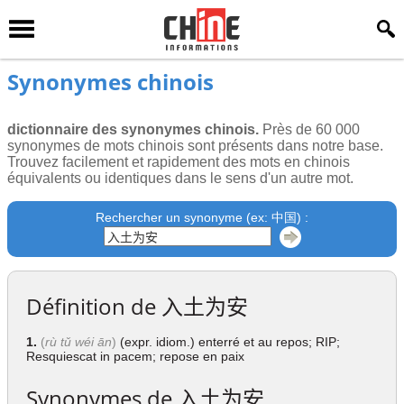
Synonymes chinois
dictionnaire des synonymes chinois.
Près de 60 000
synonymes de mots chinois sont présents dans notre base.
Trouvez facilement et rapidement des mots en chinois
équivalents ou identiques dans le sens d'un autre mot.
Rechercher un synonyme (ex: 中国) :
Définition de
入土为安
1.
(
rù tǔ wéi ān
)
(expr. idiom.) enterré et au repos; RIP;
Resquiescat in pacem; repose en paix
Synonymes de
入土为安