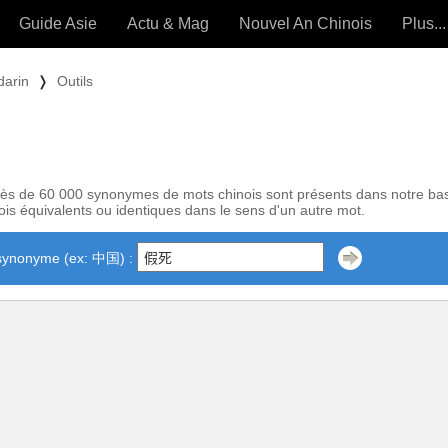
Guide Asie
Actu & Mag
Nouvel An Chinois
Plus...
Magazine
Forum (
darin
❭
Outils
Articles intemporels
 OUTILS) »
ès de 60 000 synonymes de mots chinois sont présents dans notre ba
is équivalents ou identiques dans le sens d'un autre mot.
synonyme (ex: 中国) :