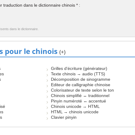
 traduction dans le dictionnaire chinois * :
ésents dans le dictionnaire.
s pour le chinois
(+)
s
Grilles d'écriture (générateur)
les
Texte chinois → audio (TTS)
s
Décomposition de sinogramme
Editeur de calligraphie chinoise
Colorisateur de texte selon le ton
Chinois simplifié ↔ traditionnel
Pinyin numéroté ↔ accentué
isé
Chinois unicode → HTML
es
HTML → chinois unicode
es
Clavier pinyin