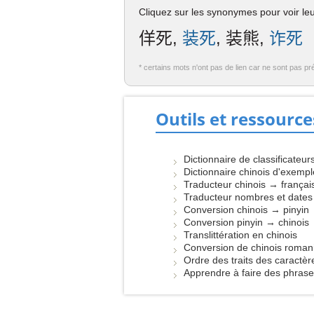
Cliquez sur les synonymes pour voir leur
佯死,
装死
, 装熊,
诈死
* certains mots n'ont pas de lien car ne sont pas pr
Outils et ressource
Dictionnaire de classificateur
Dictionnaire chinois d'exemp
Traducteur chinois → françai
Traducteur nombres et dates
Conversion chinois → pinyin
Conversion pinyin → chinois
Translittération en chinois
Conversion de chinois roman
Ordre des traits des caractèr
Apprendre à faire des phras