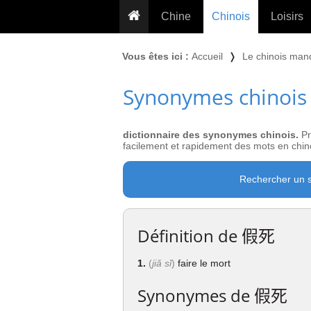
Chine
Chinois
Loisirs
... pour les nuls
Dictionnaire
Prénom
Vous êtes ici :
Accueil
❭
Le chinois man
... présentée aux enfants
Cours audio
Signe
Synonymes chinois
Grammaire
Tatouage
Conseils voyageurs
Traducteur
PLUS (24
Plantes médicinales
dictionnaire des synonymes chinois.
Pr
Exos & Flashcards
Proverbes
facilement et rapidement des mots en chino
+50 Outils
Cuisine
Rechercher un 
PLUS »
Cinéma & films
Calendrier en ligne
Définition de
假死
JO Pékin 2022
1.
(
jiǎ sǐ
)
faire le mort
Synonymes de
假死