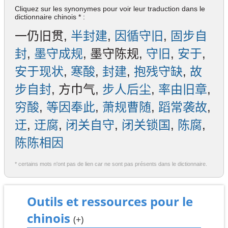
Cliquez sur les synonymes pour voir leur traduction dans le
dictionnaire chinois * :
一仍旧贯,
半封建
,
因循守旧
,
固步自
封
,
墨守成规
, 墨守陈规,
守旧
,
安于
,
安于现状
,
寒酸
,
封建
,
抱残守缺
,
故
步自封
, 方巾气,
步人后尘
,
率由旧章
,
穷酸
,
等因奉此
,
萧规曹随
,
蹈常袭故
,
迂
,
迂腐
,
闭关自守
,
闭关锁国
,
陈腐
,
陈陈相因
* certains mots n'ont pas de lien car ne sont pas présents dans le dictionnaire.
Outils et ressources pour le
chinois
(+)