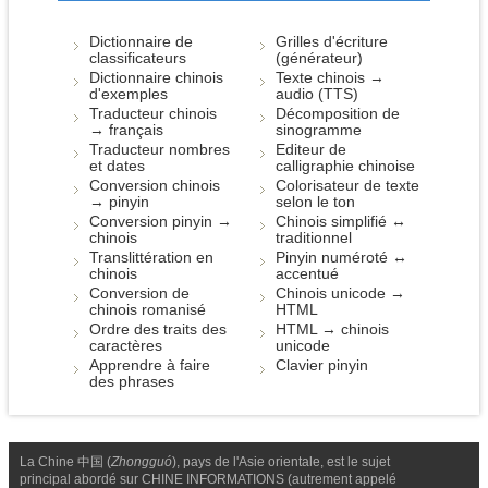
Dictionnaire de
Grilles d'écriture
classificateurs
(générateur)
Dictionnaire chinois
Texte chinois →
d'exemples
audio (TTS)
Traducteur chinois
Décomposition de
→ français
sinogramme
Traducteur nombres
Editeur de
et dates
calligraphie chinoise
Conversion chinois
Colorisateur de texte
→ pinyin
selon le ton
Conversion pinyin →
Chinois simplifié ↔
chinois
traditionnel
Translittération en
Pinyin numéroté ↔
chinois
accentué
Conversion de
Chinois unicode →
chinois romanisé
HTML
Ordre des traits des
HTML → chinois
caractères
unicode
Apprendre à faire
Clavier pinyin
des phrases
La Chine 中国 (
Zhongguó
), pays de l'Asie orientale, est le sujet
principal abordé sur CHINE INFORMATIONS (autrement appelé