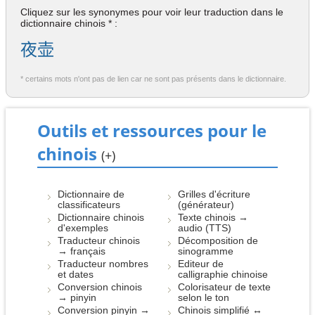
Cliquez sur les synonymes pour voir leur traduction dans le
dictionnaire chinois * :
夜壶
* certains mots n'ont pas de lien car ne sont pas présents dans le dictionnaire.
Outils et ressources pour le
chinois
(+)
Dictionnaire de
Grilles d'écriture
classificateurs
(générateur)
Dictionnaire chinois
Texte chinois →
d'exemples
audio (TTS)
Traducteur chinois
Décomposition de
→ français
sinogramme
Traducteur nombres
Editeur de
et dates
calligraphie chinoise
Conversion chinois
Colorisateur de texte
→ pinyin
selon le ton
Conversion pinyin →
Chinois simplifié ↔