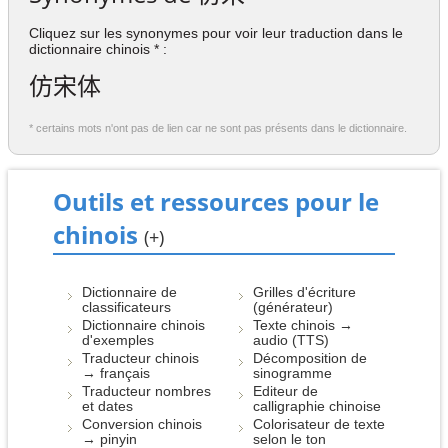
Cliquez sur les synonymes pour voir leur traduction dans le
dictionnaire chinois * :
仿宋体
* certains mots n'ont pas de lien car ne sont pas présents dans le dictionnaire.
Outils et ressources pour le
chinois
(+)
Dictionnaire de
Grilles d'écriture
classificateurs
(générateur)
Dictionnaire chinois
Texte chinois →
d'exemples
audio (TTS)
Traducteur chinois
Décomposition de
→ français
sinogramme
Traducteur nombres
Editeur de
et dates
calligraphie chinoise
Conversion chinois
Colorisateur de texte
→ pinyin
selon le ton