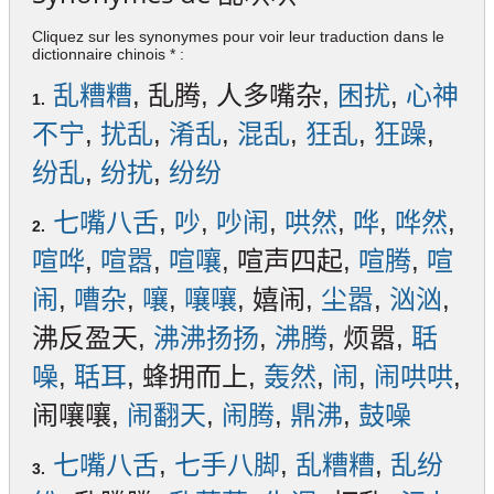
Cliquez sur les synonymes pour voir leur traduction dans le
dictionnaire chinois * :
乱糟糟
, 乱腾, 人多嘴杂,
困扰
,
心神
1.
不宁
,
扰乱
,
淆乱
,
混乱
,
狂乱
,
狂躁
,
纷乱
,
纷扰
,
纷纷
七嘴八舌
,
吵
,
吵闹
,
哄然
,
哗
,
哗然
,
2.
喧哗
,
喧嚣
,
喧嚷
, 喧声四起,
喧腾
,
喧
闹
,
嘈杂
,
嚷
,
嚷嚷
, 嬉闹,
尘嚣
,
汹汹
,
沸反盈天,
沸沸扬扬
,
沸腾
, 烦嚣,
聒
噪
,
聒耳
, 蜂拥而上,
轰然
,
闹
,
闹哄哄
,
闹嚷嚷,
闹翻天
,
闹腾
,
鼎沸
,
鼓噪
七嘴八舌
,
七手八脚
,
乱糟糟
,
乱纷
3.