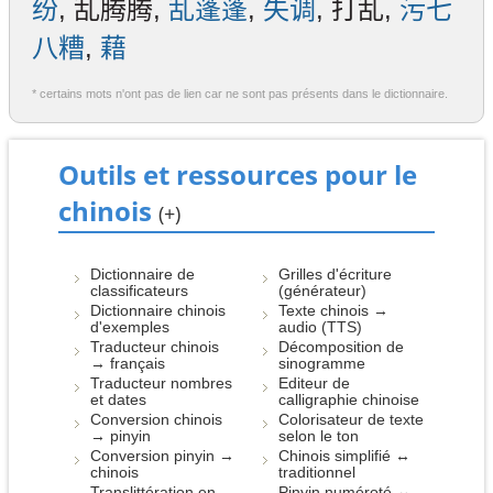
纷
, 乱腾腾,
乱蓬蓬
,
失调
, 打乱,
污七
八糟
,
藉
* certains mots n'ont pas de lien car ne sont pas présents dans le dictionnaire.
Outils et ressources pour le
chinois
(+)
Dictionnaire de
Grilles d'écriture
classificateurs
(générateur)
Dictionnaire chinois
Texte chinois →
d'exemples
audio (TTS)
Traducteur chinois
Décomposition de
→ français
sinogramme
Traducteur nombres
Editeur de
et dates
calligraphie chinoise
Conversion chinois
Colorisateur de texte
→ pinyin
selon le ton
Conversion pinyin →
Chinois simplifié ↔
chinois
traditionnel
Translittération en
Pinyin numéroté ↔