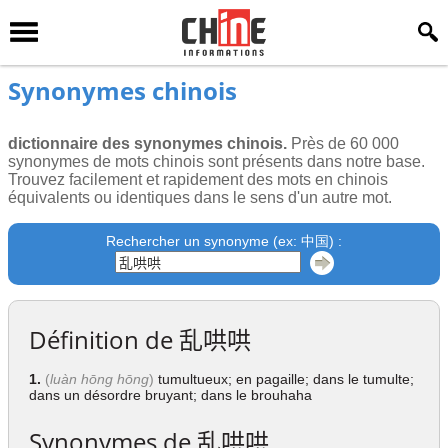
Synonymes chinois
dictionnaire des synonymes chinois.
Près de 60 000
synonymes de mots chinois sont présents dans notre base.
Trouvez facilement et rapidement des mots en chinois
équivalents ou identiques dans le sens d'un autre mot.
Rechercher un synonyme (ex: 中国) :
Définition de
乱哄哄
1.
(
luàn hōng hōng
)
tumultueux; en pagaille; dans le tumulte;
dans un désordre bruyant; dans le brouhaha
Synonymes de
乱哄哄