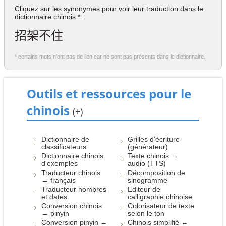
Cliquez sur les synonymes pour voir leur traduction dans le
dictionnaire chinois * :
招架不住
* certains mots n'ont pas de lien car ne sont pas présents dans le dictionnaire.
Outils et ressources pour le
chinois
(+)
Dictionnaire de
Grilles d'écriture
classificateurs
(générateur)
Dictionnaire chinois
Texte chinois →
d'exemples
audio (TTS)
Traducteur chinois
Décomposition de
→ français
sinogramme
Traducteur nombres
Editeur de
et dates
calligraphie chinoise
Conversion chinois
Colorisateur de texte
→ pinyin
selon le ton
Conversion pinyin →
Chinois simplifié ↔