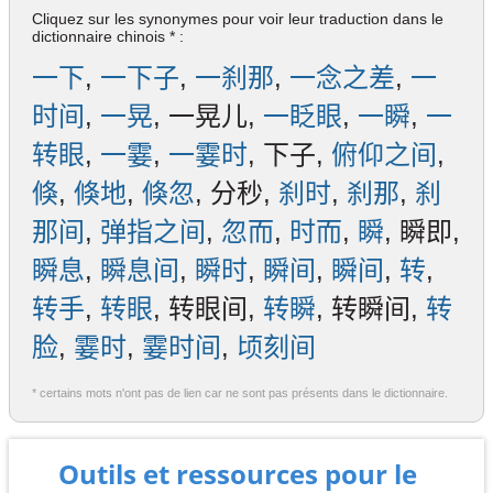
Cliquez sur les synonymes pour voir leur traduction dans le
dictionnaire chinois * :
一下
,
一下子
,
一刹那
,
一念之差
,
一
时间
,
一晃
, 一晃儿,
一眨眼
,
一瞬
,
一
转眼
,
一霎
,
一霎时
, 下子,
俯仰之间
,
倏
,
倏地
,
倏忽
, 分秒,
刹时
,
刹那
,
刹
那间
,
弹指之间
,
忽而
,
时而
,
瞬
, 瞬即,
瞬息
,
瞬息间
,
瞬时
,
瞬间
,
瞬间
,
转
,
转手
,
转眼
, 转眼间,
转瞬
, 转瞬间,
转
脸
,
霎时
,
霎时间
,
顷刻间
* certains mots n'ont pas de lien car ne sont pas présents dans le dictionnaire.
Outils et ressources pour le