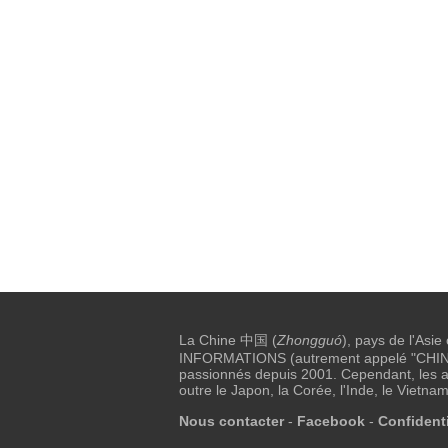
La Chine 中国 (
Zhongguó
), pays de l'Asie
INFORMATIONS (autrement appelé "CHINE I
passionnés depuis 2001. Cependant, les au
outre le Japon, la Corée, l'Inde, le Vietnam
Nous contacter
-
Facebook
-
Confidenti