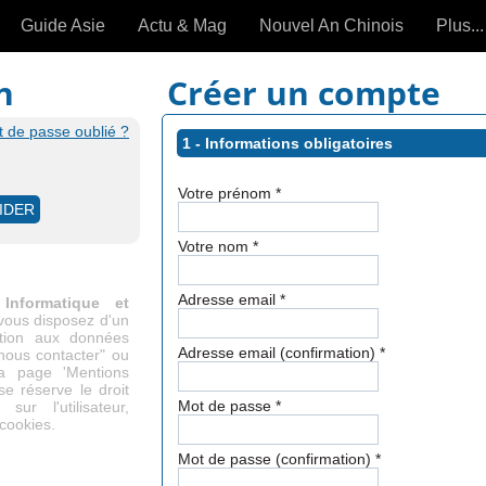
Guide Asie
Actu & Mag
Nouvel An Chinois
Plus...
Magazine
Forum (
n
Créer un compte
Articles intemporels
 de passe oublié ?
1 - Informations obligatoires
 OUTILS) »
Votre prénom
*
Votre nom
*
Adresse email
*
Informatique et
 vous disposez d'un
cation aux données
Adresse email (confirmation)
*
"nous contacter" ou
la page 'Mentions
se réserve le droit
Mot de passe
*
ur l'utilisateur,
 cookies.
Mot de passe (confirmation)
*