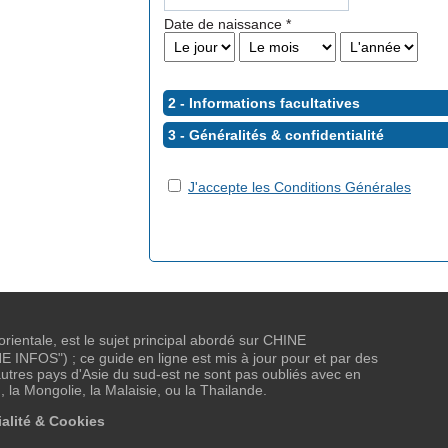
Date de naissance
*
2 - Informations facultatives
3 - Généralités &
confidentialité
J'accepte les Conditions Générales
 orientale, est le sujet principal abordé sur CHINE
NFOS") ; ce guide en ligne est mis à jour pour et par des
tres pays d'Asie du sud-est ne sont pas oubliés avec en
, la Mongolie, la Malaisie, ou la Thailande.
alité & Cookies