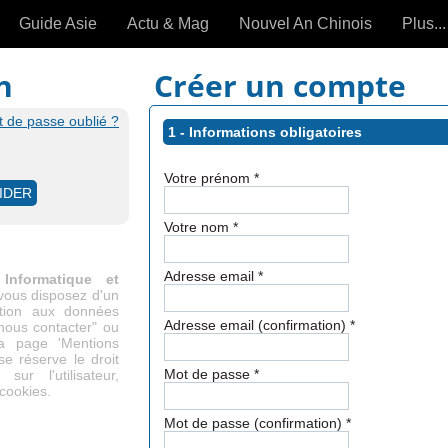
Guide Asie
Actu & Mag
Nouvel An Chinois
Plus...
Magazine
Forum (
n
Créer un compte
Articles intemporels
 de passe oublié ?
1 - Informations obligatoires
 OUTILS) »
Votre prénom
*
Votre nom
*
Adresse email
*
Informatique et
 vous disposez d'un
cation aux données
Adresse email (confirmation)
*
"nous contacter" ou
la page 'Mentions
se réserve le droit
Mot de passe
*
ur l'utilisateur,
 cookies.
Mot de passe (confirmation)
*