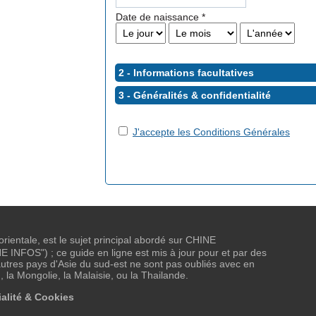
Date de naissance
*
2 - Informations facultatives
3 - Généralités &
confidentialité
J'accepte les Conditions Générales
 orientale, est le sujet principal abordé sur CHINE
NFOS") ; ce guide en ligne est mis à jour pour et par des
tres pays d'Asie du sud-est ne sont pas oubliés avec en
, la Mongolie, la Malaisie, ou la Thailande.
alité & Cookies