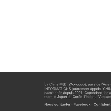
La Chine 中国 (
Zhongguó
), pays de l'Asie
INFORMATIONS (autrement appelé "CHINE I
passionnés depuis 2001. Cependant, les au
outre le Japon, la Corée, l'Inde, le Vietnam
Nous contacter
-
Facebook
-
Confidenti