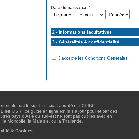
Date de naissance
*
2 - Informations facultatives
3 - Généralités &
confidentialité
J'accepte les Conditions Générales
 orientale, est le sujet principal abordé sur CHINE
NFOS") ; ce guide en ligne est mis à jour pour et par des
tres pays d'Asie du sud-est ne sont pas oubliés avec en
, la Mongolie, la Malaisie, ou la Thailande.
alité & Cookies