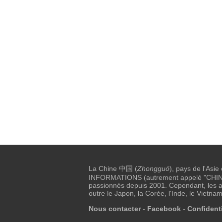
La Chine 中国 (
Zhongguó
), pays de l'Asie
INFORMATIONS (autrement appelé "CHINE I
passionnés depuis 2001. Cependant, les au
outre le Japon, la Corée, l'Inde, le Vietnam
Nous contacter
-
Facebook
-
Confidenti