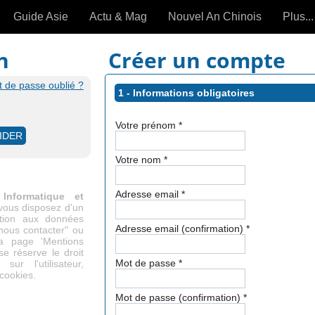
Guide Asie
Actu & Mag
Nouvel An Chinois
Plus...
Magazine
Forum (
n
Créer un compte
Articles intemporels
 de passe oublié ?
1 - Informations obligatoires
 OUTILS) »
Votre prénom
*
Votre nom
*
Adresse email
*
Informatique et
 vous disposez d'un
cation aux données
Adresse email (confirmation)
*
"nous contacter" ou
la page 'Mentions
se réserve le droit
Mot de passe
*
ur l'utilisateur,
 cookies.
Mot de passe (confirmation)
*