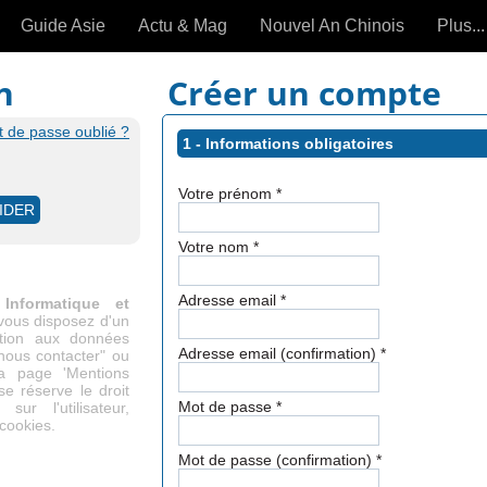
Guide Asie
Actu & Mag
Nouvel An Chinois
Plus...
Magazine
Forum (
n
Créer un compte
Articles intemporels
 de passe oublié ?
1 - Informations obligatoires
 OUTILS) »
Votre prénom
*
Votre nom
*
Adresse email
*
Informatique et
 vous disposez d'un
cation aux données
Adresse email (confirmation)
*
"nous contacter" ou
la page 'Mentions
se réserve le droit
Mot de passe
*
ur l'utilisateur,
 cookies.
Mot de passe (confirmation)
*