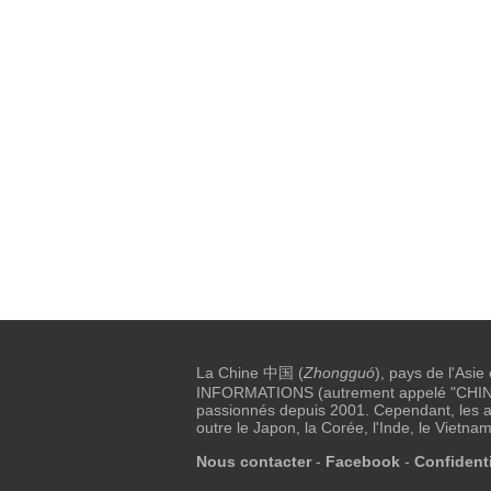
La Chine 中国 (
Zhongguó
), pays de l'Asie
INFORMATIONS (autrement appelé "CHINE I
passionnés depuis 2001. Cependant, les au
outre le Japon, la Corée, l'Inde, le Vietnam
Nous contacter
-
Facebook
-
Confidenti