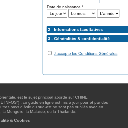
Date de naissance
*
2 - Informations facultatives
3 - Généralités &
confidentialité
J'accepte les Conditions Générales
 orientale, est le sujet principal abordé sur CHINE
NFOS") ; ce guide en ligne est mis à jour pour et par des
tres pays d'Asie du sud-est ne sont pas oubliés avec en
, la Mongolie, la Malaisie, ou la Thailande.
alité & Cookies