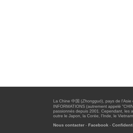
La Chine 中国 (
Zhongguó
), pays de l'Asie
INFORMATIONS (autrement appelé "CHINE I
passionnés depuis 2001. Cependant, les au
outre le Japon, la Corée, l'Inde, le Vietnam
Nous contacter
-
Facebook
-
Confidenti