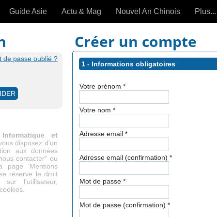
Guide Asie
Actu & Mag
Nouvel An Chinois
Plus...
Magazine
Forum (
n
Créer un compte
Articles intemporels
 de passe oublié ?
1 - Informations obligatoires
 OUTILS) »
Votre prénom
*
Votre nom
*
Adresse email
*
Informatique et
 vous disposez d'un
cation aux données
Adresse email (confirmation)
*
"nous contacter" ou
la page 'Mentions
se réserve le droit
Mot de passe
*
ur l'utilisateur,
 cookies.
Mot de passe (confirmation)
*