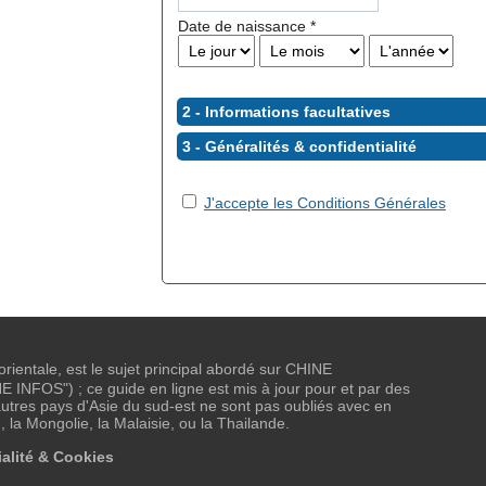
Date de naissance
*
2 - Informations facultatives
3 - Généralités &
confidentialité
J'accepte les Conditions Générales
 orientale, est le sujet principal abordé sur CHINE
NFOS") ; ce guide en ligne est mis à jour pour et par des
tres pays d'Asie du sud-est ne sont pas oubliés avec en
, la Mongolie, la Malaisie, ou la Thailande.
alité & Cookies