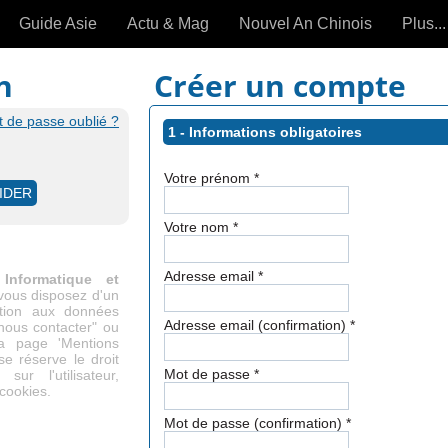
Guide Asie
Actu & Mag
Nouvel An Chinois
Plus...
Magazine
Forum (
n
Créer un compte
Articles intemporels
 de passe oublié ?
1 - Informations obligatoires
 OUTILS) »
Votre prénom
*
Votre nom
*
Adresse email
*
Informatique et
 vous disposez d'un
cation aux données
Adresse email (confirmation)
*
"nous contacter" ou
la page 'Mentions
se réserve le droit
Mot de passe
*
ur l'utilisateur,
 cookies.
Mot de passe (confirmation)
*