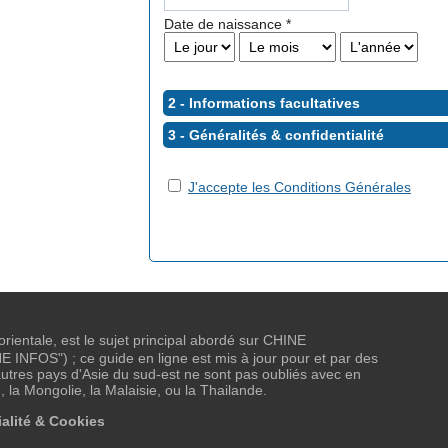
Date de naissance
*
2 - Informations facultatives
3 - Généralités &
confidentialité
J'accepte les Conditions Générales
 orientale, est le sujet principal abordé sur CHINE
NFOS") ; ce guide en ligne est mis à jour pour et par des
tres pays d'Asie du sud-est ne sont pas oubliés avec en
, la Mongolie, la Malaisie, ou la Thailande.
alité & Cookies