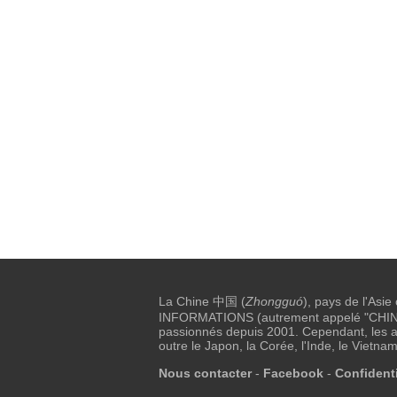
La Chine 中国 (
Zhongguó
), pays de l'Asie
INFORMATIONS (autrement appelé "CHINE I
passionnés depuis 2001. Cependant, les au
outre le Japon, la Corée, l'Inde, le Vietnam
Nous contacter
-
Facebook
-
Confidenti