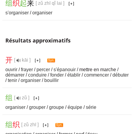
组
织
起
来
[ zǔ zhī qǐ lai ]
s'organiser
/
organiser
Résultats approximatifs
开
[
kāi ]
ouvrir
/
frayer
/
percer
/
s'épanouir
/ mettre en marche /
démarrer
/
conduire
/
fonder
/
établir
/
commencer
/
débuter
/
tenir
/
organiser
/
bouillir
组
[
zǔ ]
organiser
/
grouper
/
groupe
/
équipe
/
série
组
织
[ zǔ zhī ]