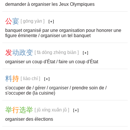
demander à organiser les Jeux Olympiques
公
宴
[ gōng yàn ]
banquet organisé par une organisation pour honorer une
figure éminente / organiser un tel banquet
发
动
政
变
[ fā dòng zhèng biàn ]
organiser un coup d'État / faire un coup d'État
料
持
[ liào chí ]
s'occuper de /
gérer
/
organiser
/ prendre soin de /
s'occuper de (la cuisine)
举
行
选
举
[ jǔ xíng xuǎn jǔ ]
organiser des élections