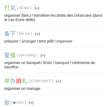
打
兑
[ dǎ duì ]
organiser (fam.) / transférer les droits des créanciers (dans
le cas d'une dette)
备
下
[ bèi xià ]
préparer
/
arranger
/ tenir prêt /
organiser
宴
飨
[ yàn xiǎng ]
organiser un banquet /
festin
/
banquet
/ cérémonie de
sacrifice
举
办
婚
礼
[ jǔ bàn hūn lǐ ]
organiser un mariage
歛
[
liàn ]