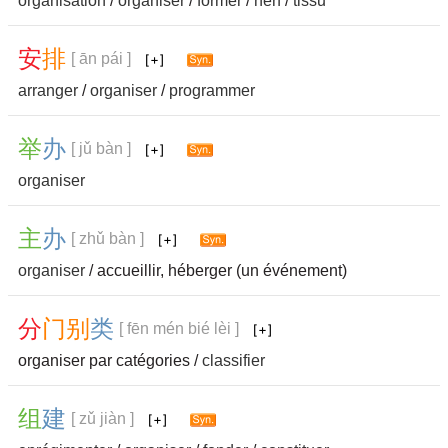
organisation
/
organiser
/
former
/
nerf
/
tissu
安
排
[ ān pái ]
arranger
/
organiser
/
programmer
举
办
[ jǔ bàn ]
organiser
主
办
[ zhǔ bàn ]
organiser
/ accueillir, héberger (un événement)
分
门
别
类
[ fēn mén bié lèi ]
organiser par catégories /
classifier
组
建
[ zǔ jiàn ]