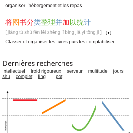
organiser l'hébergement et les repas
将
图
书
分
类
整
理
并
加
以
统
计
[ jiāng tú shū fēn lèi zhěng lǐ bìng jiā yǐ tǒng jì ]
Classer et organiser les livres puis les comptabiliser.
Dernières recherches
Intellectuel
froid rigoureux
serveur
multitude
jours
shu
complet
ling
pot