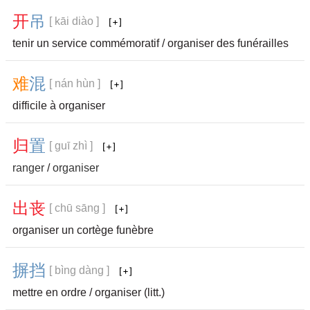
开
吊
[ kāi diào ]
tenir un service commémoratif / organiser des funérailles
难
混
[ nán hùn ]
difficile à organiser
归
置
[ guī zhì ]
ranger
/
organiser
出
丧
[ chū sāng ]
organiser un cortège funèbre
摒
挡
[ bìng dàng ]
mettre en ordre / organiser (litt.)