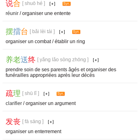
说
合
[ shuō hé ]
réunir
/ organiser une entente
摆
擂
台
[ bǎi lèi tái ]
organiser un combat / établir un ring
养
老
送
终
[ yǎng lǎo sòng zhōng ]
prendre soin de ses parents âgés et organiser des
funérailles appropriées après leur décès
疏
理
[ shū lǐ ]
clarifier
/ organiser un argument
发
丧
[ fā sāng ]
organiser un enterrement