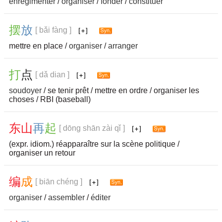
enrégimenter
/
organiser
/
fonder
/
constituer
摆
放
[ bǎi fàng ]
mettre en place /
organiser
/
arranger
打
点
[ dǎ dian ]
soudoyer
/ se tenir prêt / mettre en ordre / organiser les
choses / RBI (baseball)
东
山
再
起
[ dōng shān zài qǐ ]
(expr. idiom.) réapparaître sur la scène politique /
organiser un retour
编
成
[ biān chéng ]
organiser
/
assembler
/
éditer