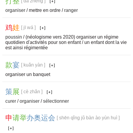
打
整
[ dǎ zhěng ]
organiser
/ mettre en ordre /
ranger
鸡
娃
[ jī wá ]
poussin
/ (néologisme vers 2020) organiser un régime
quotidien d'activités pour son enfant / un enfant dont la vie
est ainsi régimentée
款
宴
[ kuǎn yàn ]
organiser un banquet
策
展
[ cè zhǎn ]
curer
/
organiser
/
sélectionner
申
请
举
办
奥
运
会
[ shēn qǐng jǔ bàn ào yùn huì ]