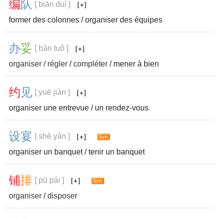
编
队
[ biān duì ]
former des colonnes / organiser des équipes
办
妥
[ bàn tuǒ ]
organiser
/
régler
/
compléter
/ mener à bien
约
见
[ yuē jiàn ]
organiser une entrevue / un rendez-vous
设
宴
[ shè yàn ]
organiser un banquet / tenir un banquet
铺
排
[ pū pái ]
organiser
/
disposer