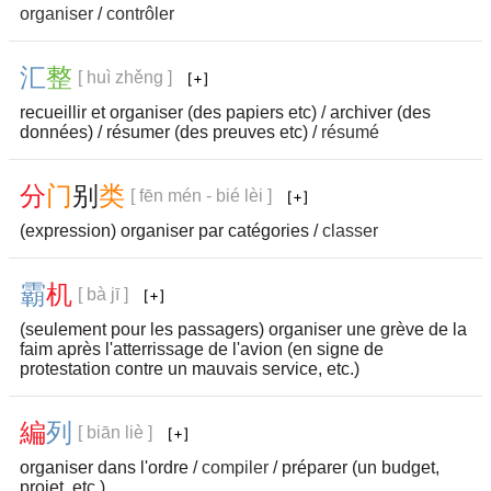
organiser
/
contrôler
汇
整
[ huì zhěng ]
recueillir et organiser (des papiers etc) / archiver (des
données) / résumer (des preuves etc) /
résumé
分
门
别
类
[ fēn mén - bié lèi ]
(expression) organiser par catégories /
classer
霸
机
[ bà jī ]
(seulement pour les passagers) organiser une grève de la
faim après l'atterrissage de l'avion (en signe de
protestation contre un mauvais service, etc.)
編
列
[ biān liè ]
organiser dans l'ordre /
compiler
/ préparer (un budget,
projet, etc.)