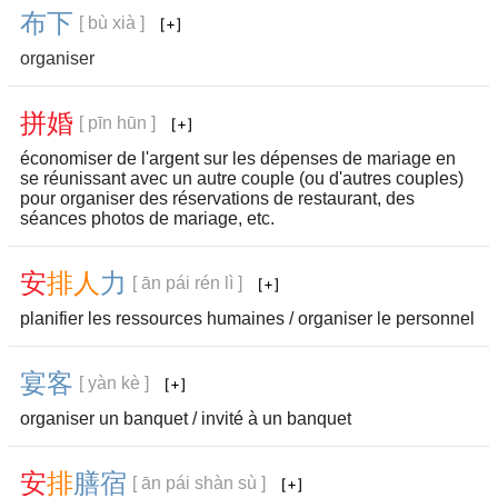
布
下
[ bù xià ]
organiser
拼
婚
[ pīn hūn ]
économiser de l'argent sur les dépenses de mariage en
se réunissant avec un autre couple (ou d'autres couples)
pour organiser des réservations de restaurant, des
séances photos de mariage, etc.
安
排
人
力
[ ān pái rén lì ]
planifier les ressources humaines / organiser le personnel
宴
客
[ yàn kè ]
organiser un banquet / invité à un banquet
安
排
膳
宿
[ ān pái shàn sù ]