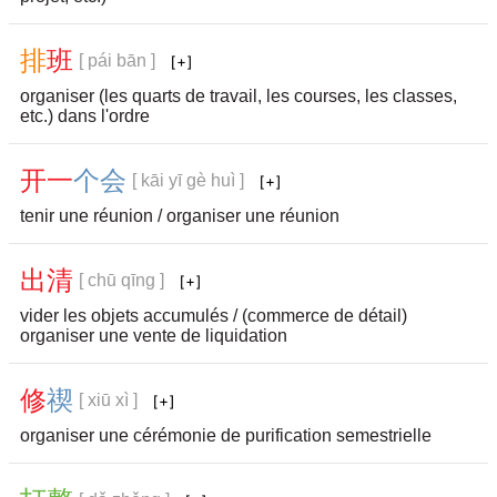
排
班
[ pái bān ]
organiser (les quarts de travail, les courses, les classes,
etc.) dans l'ordre
开
一
个
会
[ kāi yī gè huì ]
tenir une réunion / organiser une réunion
出
清
[ chū qīng ]
vider les objets accumulés / (commerce de détail)
organiser une vente de liquidation
修
禊
[ xiū xì ]
organiser une cérémonie de purification semestrielle