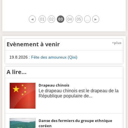
◄
01
02
03
04
05
...
►
Evènement à venir
+plus
19.8.2026
:
Fête des amoureux (Qixi)
A lire...
Drapeau chinois
Le drapeau chinois est le drapeau de la
République populaire de...
Danse des fermiers du groupe ethnique
coréen